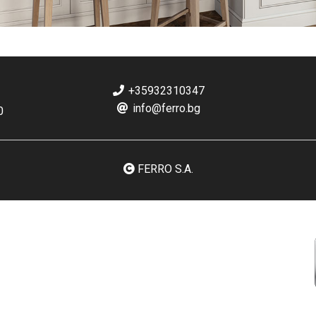
+35932310347
info@ferro.bg
0
FERRO S.A.