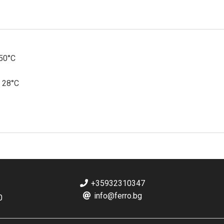
50°C
 28°C
+35932310347
info@ferro.bg
0