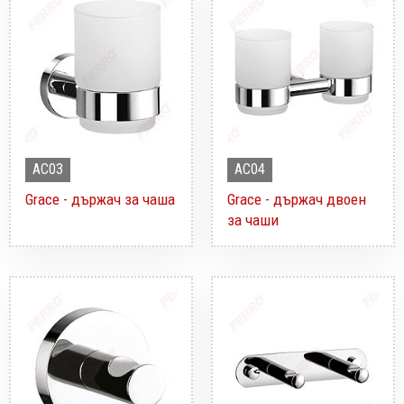
AC03
AC04
Grace - държач за чаша
Grace - държач двоен
за чаши