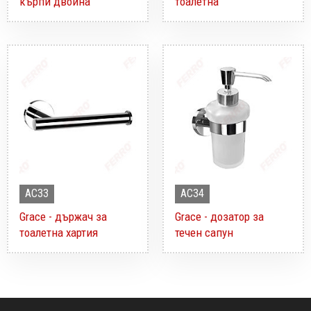
кърпи двойна
тоалетна
AC33
AC34
Grace - държач за
Grace - дозатор за
тоалетна хартия
течен сапун