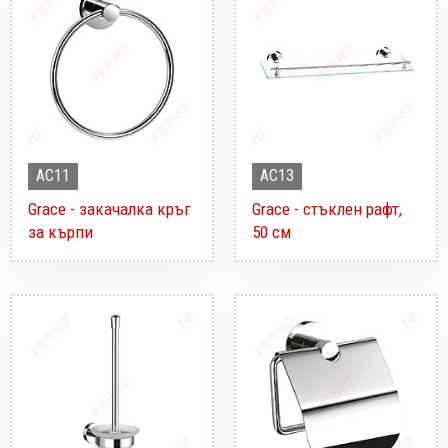
AC11
AC13
Grace - закачалка кръг
Grace - стъклен рафт,
за кърпи
50 см