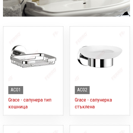
AC01
AC02
Grace - сапунера тип
Grace - сапунерка
кошница
стъклена