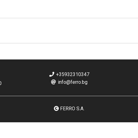
+35932310347
info@ferro.bg
0
FERRO S.A.