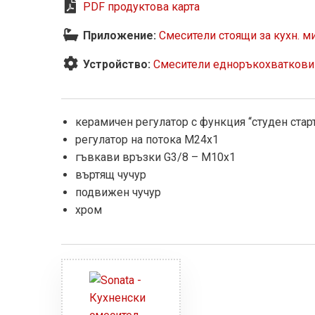
PDF продуктова карта
Приложение:
Смесители стоящи за кухн. м
Устройство:
Смесители едноръкохваткови
керамичен регулатор с функция ‘‘студен старт
регулатор на потока M24x1
гъвкави връзки G3/8 – M10x1
въртящ чучур
подвижен чучур
хром