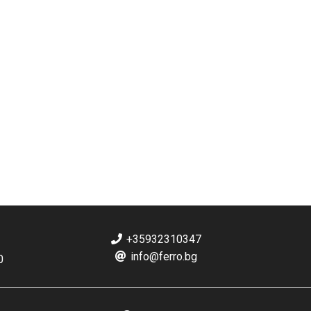
+35932310347
info@ferro.bg
0