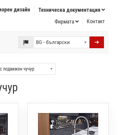
иорен дизайн
Техническа документация
Контакт
Фирмата
учур